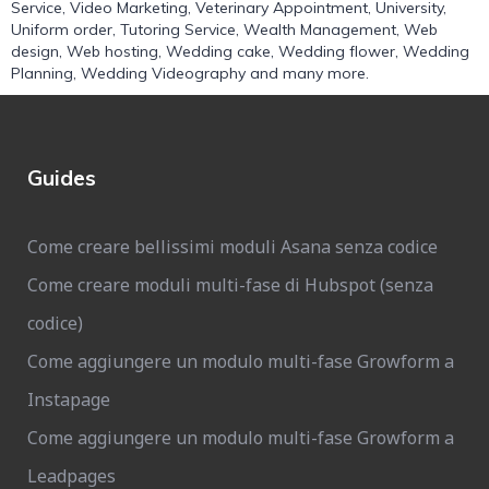
Service
,
Video Marketing
,
Veterinary Appointment
,
University
,
Uniform order
,
Tutoring Service
,
Wealth Management
,
Web
design
,
Web hosting
,
Wedding cake
,
Wedding flower
,
Wedding
Planning
,
Wedding Videography
and many more.
Guides
Come creare bellissimi moduli Asana senza codice
Come creare moduli multi-fase di Hubspot (senza
codice)
Come aggiungere un modulo multi-fase Growform a
Instapage
Come aggiungere un modulo multi-fase Growform a
Leadpages