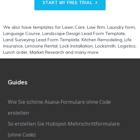
START MY FREE TRIAL
We also have templates for
Lawn Care
,
Law firm
,
Laundry form
,
Language Course
,
Landscape Design Lead Form Template
,
Land Surveying Lead Form Template
,
Kitchen Remodeling
,
Life
insurance
,
Limosine Rental
,
Lock Installation
,
Locksmith
,
Logistics
,
Lunch order
,
Market Research
and many more.
Guides
Wie Sie schöne Asana-Formulare ohne Code
erstellen
So erstellen Sie Hubspot-Mehrschrittformulare
(ohne Code)