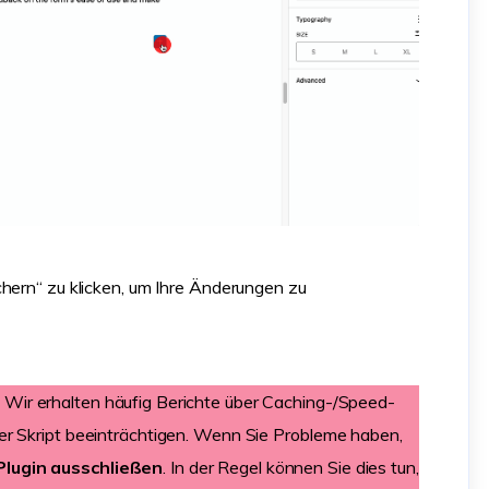
chern“ zu klicken, um Ihre Änderungen zu
Wir erhalten häufig Berichte über Caching-/Speed-
er Skript beeinträchtigen. Wenn Sie Probleme haben,
lugin ausschließen
. In der Regel können Sie dies tun,