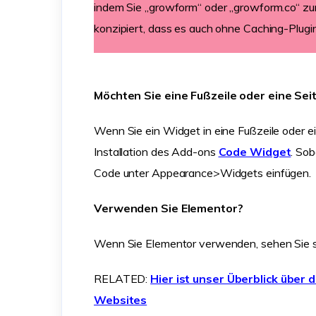
indem Sie „growform“ oder „growform.co“ zur 
konzipiert, dass es auch ohne Caching-Plugins
Möchten Sie eine Fußzeile oder eine Se
Wenn Sie ein Widget in eine Fußzeile oder e
Installation des Add-ons
Code Widget
. Sob
Code unter Appearance>Widgets einfügen.
Verwenden Sie Elementor?
Wenn Sie Elementor verwenden, sehen Sie si
RELATED:
Hier ist unser Überblick über
Websites