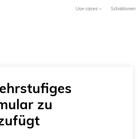
Use cases
Schablonen
ehrstufiges
ular zu
zufügt