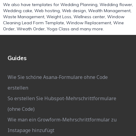
We also have templates for
Wedding Planning
,
Wedding flower
,
Wedding cake
,
Web hosting
,
Web design
,
Wealth Management
,
Waste Management
,
Weight Loss
,
Wellness center
,
Window
Cleaning Lead Form Template
,
Window Replacement
,
Wine
Order
,
Wreath Order
,
Yoga Class
and many more.
Guides
Wie Sie schöne Asana-Formulare ohne Code
erstellen
So erstellen Sie Hubspot-Mehrschrittformulare
(ohne Code)
Wie man ein Growform-Mehrschrittformular zu
Instapage hinzufügt