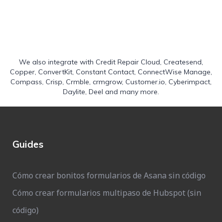
We also integrate with
Credit Repair Cloud
,
Createsend
,
Copper
,
ConvertKit
,
Constant Contact
,
ConnectWise Manage
,
Compass
,
Crisp
,
Crmble
,
crmgrow
,
Customer.io
,
Cyberimpact
,
Daylite
,
Deel
and many more.
Guides
Cómo crear bonitos formularios de Asana sin código
Cómo crear formularios multipaso de Hubspot (sin
código)