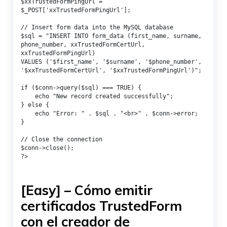
$xxTrustedFormPingUrl = 
$_POST['xxTrustedFormPingUrl'];

// Insert form data into the MySQL database

$sql = "INSERT INTO form_data (first_name, surname, 
phone_number, xxTrustedFormCertUrl, 
xxTrustedFormPingUrl)

VALUES ('$first_name', '$surname', '$phone_number', 
'$xxTrustedFormCertUrl', '$xxTrustedFormPingUrl')";

if ($conn->query($sql) === TRUE) {

    echo "New record created successfully";

} else {

    echo "Error: " . $sql . "<br>" . $conn->error;

}

// Close the connection

$conn->close();

?>
[Easy] – Cómo emitir
certificados TrustedForm
con el creador de