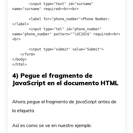
        <input type="text" id="surname" 
name="surname" required><br><br>

        <label for="phone_number">Phone Number:
</label>

        <input type="tel" id="phone_number" 
name="phone_number" pattern="^\d{10}$" required><br>
<br>

        <input type="submit" value="Submit">

    </form>

</body>

</html>
4) Pegue
el fragmento de
JavaScript en el documento HTML
Ahora, pegue el fragmento de JavaScript antes de
la etiqueta
Así es como se ve en nuestro ejemplo: