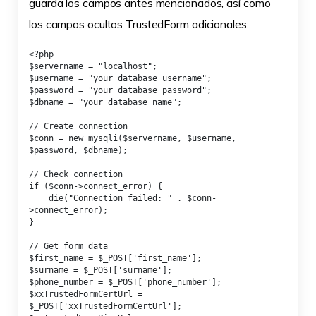
guarda los campos antes mencionados, así como
los campos ocultos TrustedForm adicionales:
<?php

$servername = "localhost";

$username = "your_database_username";

$password = "your_database_password";

$dbname = "your_database_name";

// Create connection

$conn = new mysqli($servername, $username, 
$password, $dbname);

// Check connection

if ($conn->connect_error) {

    die("Connection failed: " . $conn-
>connect_error);

}

// Get form data

$first_name = $_POST['first_name'];

$surname = $_POST['surname'];

$phone_number = $_POST['phone_number'];

$xxTrustedFormCertUrl = 
$_POST['xxTrustedFormCertUrl'];
