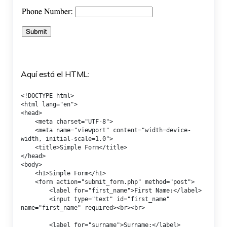
Aquí está el HTML:
<!DOCTYPE html>

<html lang="en">

<head>

    <meta charset="UTF-8">

    <meta name="viewport" content="width=device-
width, initial-scale=1.0">

    <title>Simple Form</title>

</head>

<body>

    <h1>Simple Form</h1>

    <form action="submit_form.php" method="post">

        <label for="first_name">First Name:</label>

        <input type="text" id="first_name" 
name="first_name" required><br><br>

        <label for="surname">Surname:</label>
