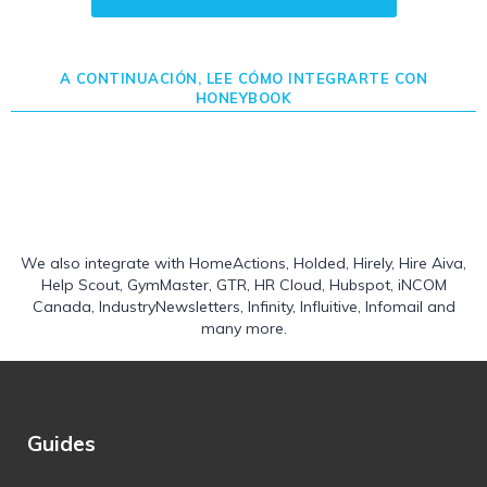
A CONTINUACIÓN, LEE CÓMO INTEGRARTE CON
HONEYBOOK
We also integrate with
HomeActions
,
Holded
,
Hirely
,
Hire Aiva
,
Help Scout
,
GymMaster
,
GTR
,
HR Cloud
,
Hubspot
,
iNCOM
Canada
,
IndustryNewsletters
,
Infinity
,
Influitive
,
Infomail
and
many more.
Guides