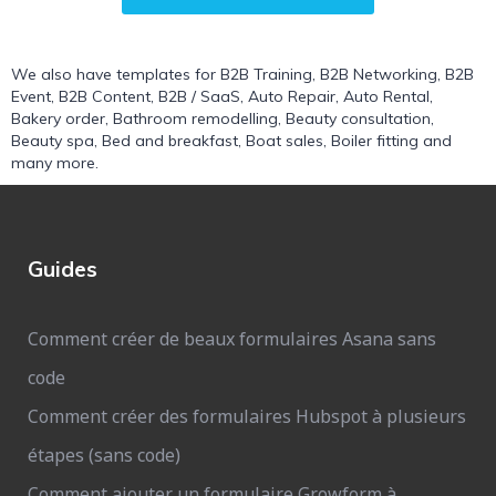
We also have templates for
B2B Training
,
B2B Networking
,
B2B
Event
,
B2B Content
,
B2B / SaaS
,
Auto Repair
,
Auto Rental
,
Bakery order
,
Bathroom remodelling
,
Beauty consultation
,
Beauty spa
,
Bed and breakfast
,
Boat sales
,
Boiler fitting
and
many more.
Guides
Comment créer de beaux formulaires Asana sans
code
Comment créer des formulaires Hubspot à plusieurs
étapes (sans code)
Comment ajouter un formulaire Growform à