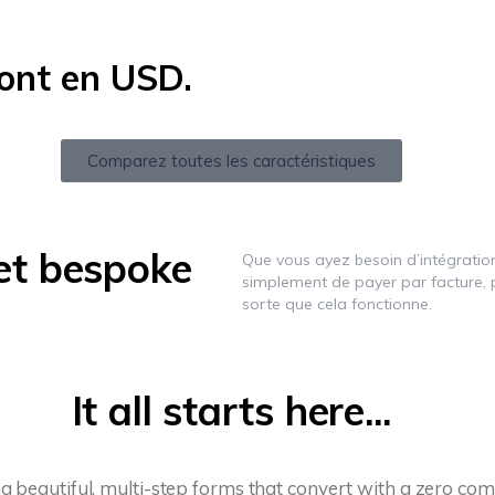
sont en USD.
Comparez toutes les caractéristiques
et bespoke
Que vous ayez besoin d’intégratio
simplement de payer par facture, 
sorte que cela fonctionne.
It all starts here...
ng beautiful, multi-step forms that convert with a zero c