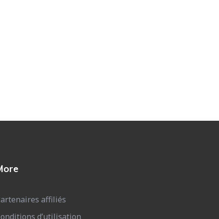
More
artenaires affiliés
onditions d’utilisation