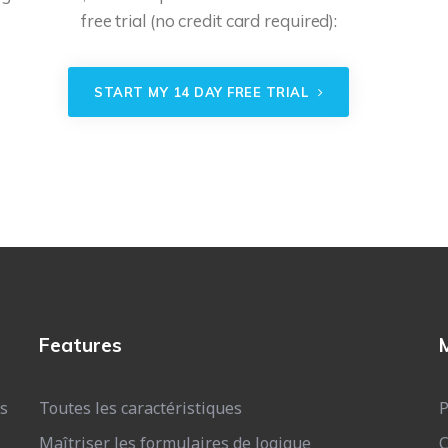
free trial (no credit card required):
START MY 14 DAY FREE TRIAL
Features
s
Toutes les caractéristiques
P
Maîtriser les formulaires de logique
C