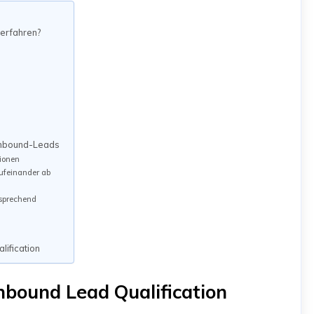
 erfahren?
 Inbound-Leads
tionen
ufeinander ab
tsprechend
lification
nbound Lead Qualification