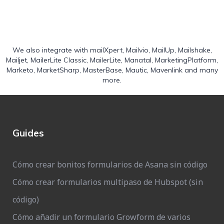
We also integrate with
mailXpert
,
Mailvio
,
MailUp
,
Mailshake
,
Mailjet
,
MailerLite Classic
,
MailerLite
,
Manatal
,
MarketingPlatform
,
Marketo
,
MarketSharp
,
MasterBase
,
Mautic
,
Mavenlink
and many
more.
Guides
Cómo crear bonitos formularios de Asana sin código
Cómo crear formularios multipaso de Hubspot (sin
código)
Cómo añadir un formulario Growform de varios