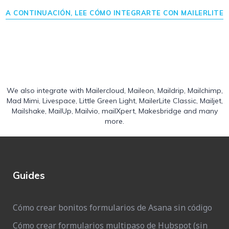
A CONTINUACIÓN, LEE CÓMO INTEGRARTE CON MAILERLITE
We also integrate with
Mailercloud
,
Maileon
,
Maildrip
,
Mailchimp
,
Mad Mimi
,
Livespace
,
Little Green Light
,
MailerLite Classic
,
Mailjet
,
Mailshake
,
MailUp
,
Mailvio
,
mailXpert
,
Makesbridge
and many
more.
Guides
Cómo crear bonitos formularios de Asana sin código
Cómo crear formularios multipaso de Hubspot (sin