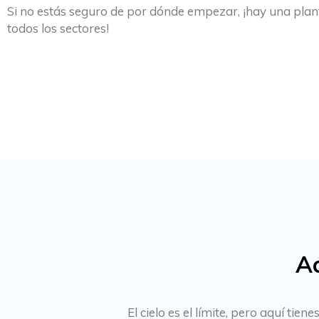
Si no estás seguro de por dónde empezar, ¡hay una plant
todos los sectores!
Ac
El cielo es el límite, pero aquí ti