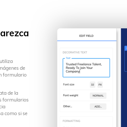
parezca
tiliza
imágenes de
n formulario
ata de la
s formularios
cia
a como si se