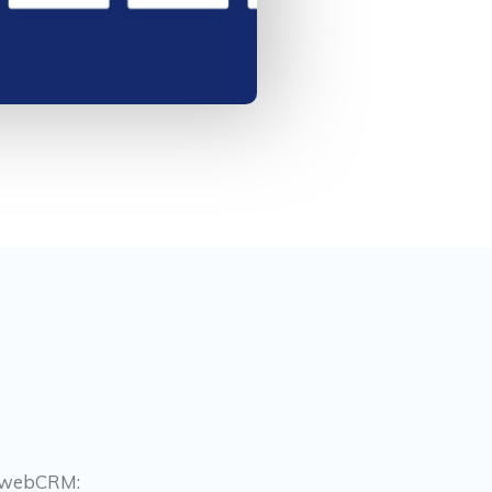
io webCRM: