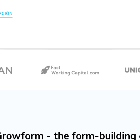
ACIÓN
owform - the form-building o