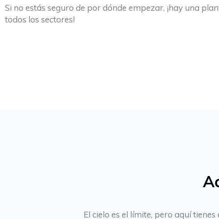
Si no estás seguro de por dónde empezar, ¡hay una plant
todos los sectores!
Ac
El cielo es el límite, pero aquí ti