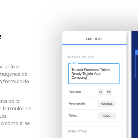
e
 utiliza
imágenes de
n formulario
ata de la
s formularios
cia
a como si se