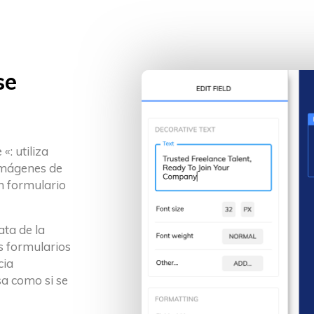
se
: utiliza
imágenes de
n formulario
ata de la
s formularios
cia
a como si se