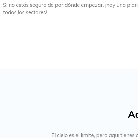
Si no estás seguro de por dónde empezar, ¡hay una plant
todos los sectores!
Ac
El cielo es el límite, pero aquí tie