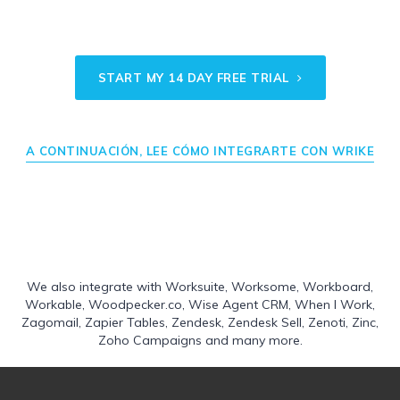
START MY 14 DAY FREE TRIAL
A CONTINUACIÓN, LEE CÓMO INTEGRARTE CON WRIKE
We also integrate with
Worksuite
,
Worksome
,
Workboard
,
Workable
,
Woodpecker.co
,
Wise Agent CRM
,
When I Work
,
Zagomail
,
Zapier Tables
,
Zendesk
,
Zendesk Sell
,
Zenoti
,
Zinc
,
Zoho Campaigns
and many more.