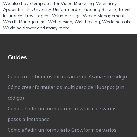
We also have templates for
Video Marketing
,
Veterinary
Appointment
,
University
,
Uniform order
,
Tutoring Service
,
Travel
Insurance
,
Travel agent
,
Volunteer sign
,
Waste Management
,
Wealth Management
,
Web design
,
Web hosting
,
Wedding cake
,
Wedding flower
and many more.
Guides
Cómo crear bonitos formularios de Asana sin código
Cómo crear formularios multipaso de Hubspot (sin
código)
Cómo añadir un formulario Growform de varios
pasos a Instapage
Cómo añadir un formulario Growform de varios