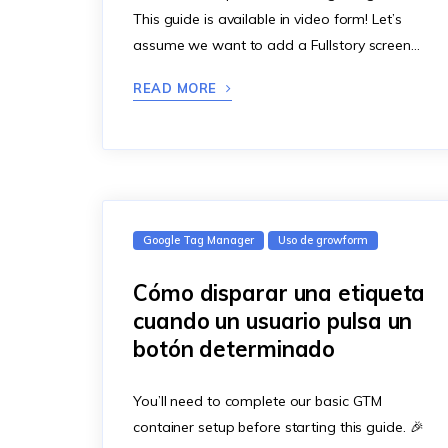
This guide is available in video form! Let’s
assume we want to add a Fullstory screen…
READ MORE
Google Tag Manager
Uso de growform
Cómo disparar una etiqueta
cuando un usuario pulsa un
botón determinado
You’ll need to complete our basic GTM
container setup before starting this guide. 🎉