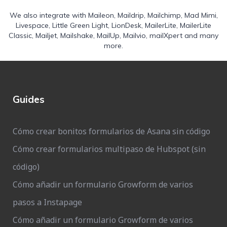
We also integrate with
Maileon
,
Maildrip
,
Mailchimp
,
Mad Mimi
,
Livespace
,
Little Green Light
,
LionDesk
,
MailerLite
,
MailerLite
Classic
,
Mailjet
,
Mailshake
,
MailUp
,
Mailvio
,
mailXpert
and many
more.
Guides
Cómo crear bonitos formularios de Asana sin código
Cómo crear formularios multipaso de Hubspot (sin
código)
Cómo añadir un formulario Growform de varios
pasos a Instapage
Cómo añadir un formulario Growform de varios