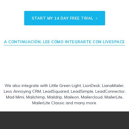
START MY 14 DAY FREE TRIAL
A CONTINUACIÓN, LEE CÓMO INTEGRARTE CON LIVESPACE
We also integrate with
Little Green Light
,
LionDesk
,
LianaMailer
,
Less Annoying CRM
,
LeadSquared
,
LeadSimple
,
LeadConnector
,
Mad Mimi
,
Mailchimp
,
Maildrip
,
Maileon
,
Mailercloud
,
MailerLite
,
MailerLite Classic
and many more.