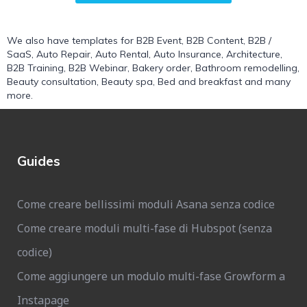
We also have templates for
B2B Event
,
B2B Content
,
B2B /
SaaS
,
Auto Repair
,
Auto Rental
,
Auto Insurance
,
Architecture
,
B2B Training
,
B2B Webinar
,
Bakery order
,
Bathroom remodelling
,
Beauty consultation
,
Beauty spa
,
Bed and breakfast
and many
more.
Guides
Come creare bellissimi moduli Asana senza codice
Come creare moduli multi-fase di Hubspot (senza
codice)
Come aggiungere un modulo multi-fase Growform a
Instapage