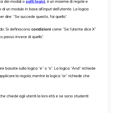
ca dei moduli o
salti logici
, è un insieme di regole e
i un modulo in base all’input dell’utente. La logica
dire: “Se succede questo, fai quello”.
do: Si definiscono
condizioni
come “Se l’utente dice X”
 passo invece di quello”.
e basate sulla logica “e” o “o”. La logica “And” richiede
pplicare la regola, mentre la logica “or” richiede che
e chiede agli utenti la loro età e se sono studenti: