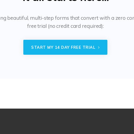
ing beautiful, multi-step forms that convert with a zero 
free trial (no credit card required):
START MY 14 DAY FREE TRIAL