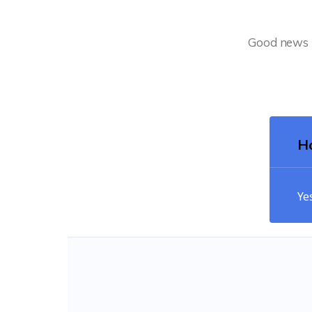
Good news - 
Ho
Ye