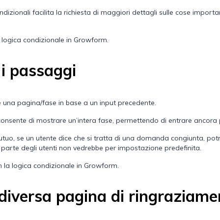
ndizionali facilita la richiesta di maggiori dettagli sulle cose import
 logica condizionale in Growform
.
i passaggi
re una pagina/fase in base a un input precedente.
nsente di mostrare un’intera fase, permettendo di entrare ancora p
utuo, se un utente dice che si tratta di una domanda congiunta, po
 parte degli utenti non vedrebbe per impostazione predefinita.
 la logica condizionale in Growform
.
a diversa pagina di ringraziam