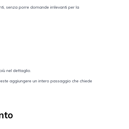
anti, senza porre domande irrilevanti per la
iù nel dettaglio.
treste aggiungere un intero passaggio che chiede
ento