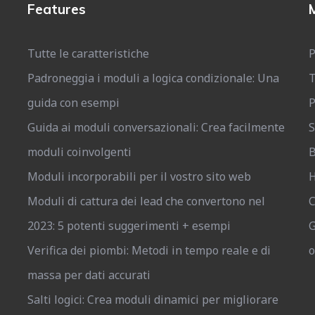
Features
Tutte le caratteristiche
P
Padroneggia i moduli a logica condizionale: Una
T
guida con esempi
P
Guida ai moduli conversazionali: Crea facilmente
S
moduli coinvolgenti
B
Moduli incorporabili per il vostro sito web
H
Moduli di cattura dei lead che convertono nel
C
2023: 5 potenti suggerimenti + esempi
G
Verifica dei piombi: Metodi in tempo reale e di
o
massa per dati accurati
Salti logici: Crea moduli dinamici per migliorare