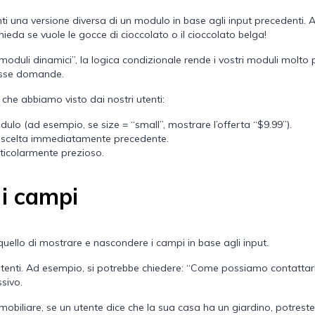
ti una versione diversa di un modulo in base agli input precedenti. A
ieda se vuole le gocce di cioccolato o il cioccolato belga!
duli dinamici”, la logica condizionale rende i vostri moduli molto p
tesse domande.
che abbiamo visto dai nostri utenti:
dulo (ad esempio, se size = “small”, mostrare l’offerta “$9.99”).
 scelta immediatamente precedente.
rticolarmente prezioso.
i campi
quello di mostrare e nascondere i campi in base agli input.
enti. Ad esempio, si potrebbe chiedere: “Come possiamo contattarla?
ssivo.
mobiliare, se un utente dice che la sua casa ha un giardino, potres