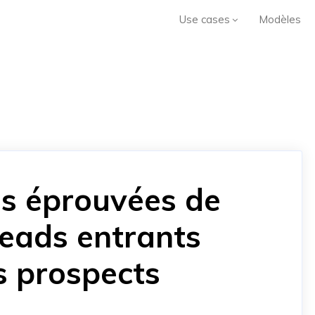
Use cases
Modèles
es éprouvées de
leads entrants
s prospects