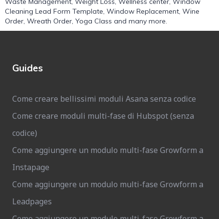
Waste Management
,
Weight Loss
,
Wellness center
,
Window
Cleaning Lead Form Template
,
Window Replacement
,
Wine
Order
,
Wreath Order
,
Yoga Class
and many more.
Guides
Come creare bellissimi moduli Asana senza codice
Come creare moduli multi-fase di Hubspot (senza
codice)
Come aggiungere un modulo multi-fase Growform a
Instapage
Come aggiungere un modulo multi-fase Growform a
Leadpages
Come aggiungere un modulo multi-fase Growform a