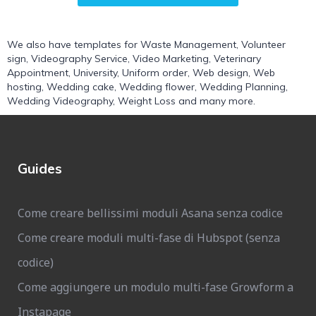
We also have templates for
Waste Management
,
Volunteer
sign
,
Videography Service
,
Video Marketing
,
Veterinary
Appointment
,
University
,
Uniform order
,
Web design
,
Web
hosting
,
Wedding cake
,
Wedding flower
,
Wedding Planning
,
Wedding Videography
,
Weight Loss
and many more.
Guides
Come creare bellissimi moduli Asana senza codice
Come creare moduli multi-fase di Hubspot (senza
codice)
Come aggiungere un modulo multi-fase Growform a
Instapage