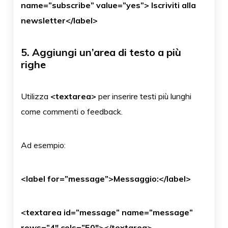
name=”subscribe” value=”yes”> Iscriviti alla
newsletter</label>
5. Aggiungi un’area di testo a più
righe
Utilizza
<textarea>
per inserire testi più lunghi
come commenti o feedback.
Ad esempio:
<label for=”message”>Messaggio:</label>
<textarea id=”message” name=”message”
rows=”4″ cols=”50″></textarea>