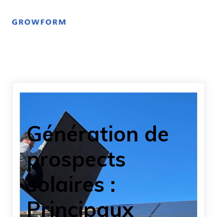
Génération de
prospects
solaires :
Principaux